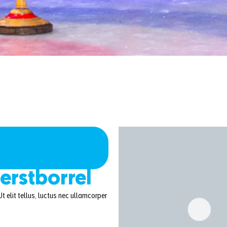
kerstborrel
t elit tellus, luctus nec ullamcorper